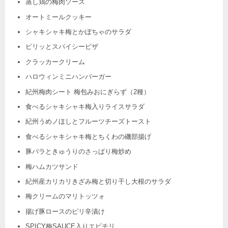
蒸し鶏の梅肉ソース
オートミールクッキー
シャキシャキ梅とかぼちゃのサラダ
ピリッとスパイシーピザ
クラッカークリーム
ハロウィンミニハンバーガー
紀州梅肉シート 梅包みおにぎらず（2種）
食べるシャキシャキ梅入りライスサラダ
紀州うめノほしとフルーツチーズトースト
食べるシャキシャキ梅とちくわの磯部揚げ
豚バラときゅうりのさっぱり梅炒め
梅ハムカツサンド
紀州産カリカリきざみ梅と切り干し大根のサラダ
梅クリームのマリトッツォ
揚げ豚ロースのピリ辛漬け
SPICY梅SAUCE入りエビチリ