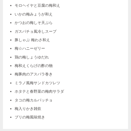
モロヘイヤと豆腐の梅和え
いかの梅みょうが和え
かつおの梅しそ天ぷら
ガスパチョ風冷しスープ
豚しゃぶ 梅わさ和え
梅☆ハニーゼリー
鶏の梅しょうゆだれ
梅和えくらげの酢の物
梅豚肉のアスパラ巻き
ミラノ風梅サンドカツレツ
ホタテと春野菜の梅肉サラダ
タコの梅カルパッチョ
梅入りかき雑炊
ブリの梅風味焼き