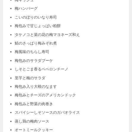
梅ハンバーグ
こいのぼりのいなり寿司
梅包みで甘じょっぱい柏餅
タケノコと菜の花の梅マヨネーズ和え
鯖のさっぱり梅みぞれ煮
梅風味のちらし寿司
梅包みのサラダブーケ
しそとごま香るペペロンチーノ
里芋と梅のサラダ
梅包み入り大根のなます
梅包みとチーズのアメリカンドック
梅包みと野菜の肉巻き
スパイシーしそソースのガパオライス
蒸し鶏の梅肉ソース
オートミールクッキー