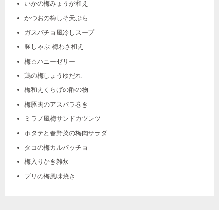
いかの梅みょうが和え
かつおの梅しそ天ぷら
ガスパチョ風冷しスープ
豚しゃぶ 梅わさ和え
梅☆ハニーゼリー
鶏の梅しょうゆだれ
梅和えくらげの酢の物
梅豚肉のアスパラ巻き
ミラノ風梅サンドカツレツ
ホタテと春野菜の梅肉サラダ
タコの梅カルパッチョ
梅入りかき雑炊
ブリの梅風味焼き