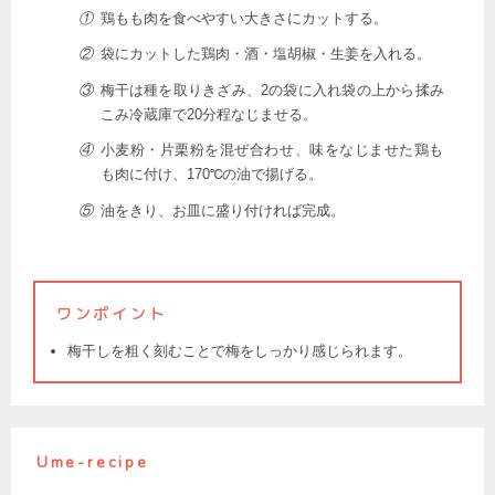
①
鶏もも肉を食べやすい大きさにカットする。
②
袋にカットした鶏肉・酒・塩胡椒・生姜を入れる。
③
梅干は種を取りきざみ、2の袋に入れ袋の上から揉み
こみ冷蔵庫で20分程なじませる。
④
小麦粉・片栗粉を混ぜ合わせ、味をなじませた鶏も
も肉に付け、170℃の油で揚げる。
⑤
油をきり、お皿に盛り付ければ完成。
ワンポイント
梅干しを粗く刻むことで梅をしっかり感じられます。
Ume-recipe