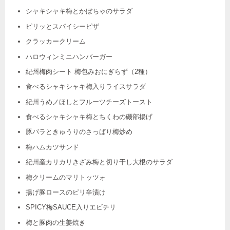
シャキシャキ梅とかぼちゃのサラダ
ピリッとスパイシーピザ
クラッカークリーム
ハロウィンミニハンバーガー
紀州梅肉シート 梅包みおにぎらず（2種）
食べるシャキシャキ梅入りライスサラダ
紀州うめノほしとフルーツチーズトースト
食べるシャキシャキ梅とちくわの磯部揚げ
豚バラときゅうりのさっぱり梅炒め
梅ハムカツサンド
紀州産カリカリきざみ梅と切り干し大根のサラダ
梅クリームのマリトッツォ
揚げ豚ロースのピリ辛漬け
SPICY梅SAUCE入りエビチリ
梅と豚肉の生姜焼き