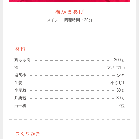
梅からあげ
メイン
調理時間：35分
材料
鶏もも肉
300ｇ
酒
大さじ1.5
塩胡椒
少々
生姜
小さじ1
小麦粉
30ｇ
片栗粉
30ｇ
白干梅
2粒
つくりかた