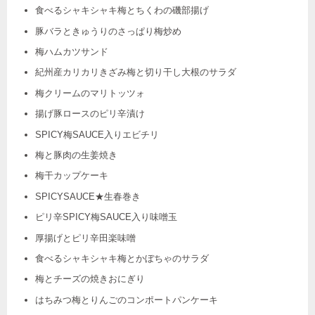
食べるシャキシャキ梅とちくわの磯部揚げ
豚バラときゅうりのさっぱり梅炒め
梅ハムカツサンド
紀州産カリカリきざみ梅と切り干し大根のサラダ
梅クリームのマリトッツォ
揚げ豚ロースのピリ辛漬け
SPICY梅SAUCE入りエビチリ
梅と豚肉の生姜焼き
梅干カップケーキ
SPICYSAUCE★生春巻き
ピリ辛SPICY梅SAUCE入り味噌玉
厚揚げとピリ辛田楽味噌
食べるシャキシャキ梅とかぼちゃのサラダ
梅とチーズの焼きおにぎり
はちみつ梅とりんごのコンポートパンケーキ