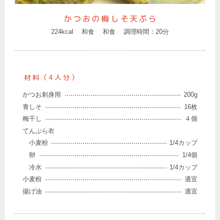
かつおの梅しそ天ぷら
224kcal
和食
和食
調理時間：20分
材料（4人分）
かつお刺身用
200g
青しそ
16枚
梅干し
４個
てんぷら衣
小麦粉
1/4カップ
卵
1/4個
冷水
1/4カップ
小麦粉
適宜
揚げ油
適宜