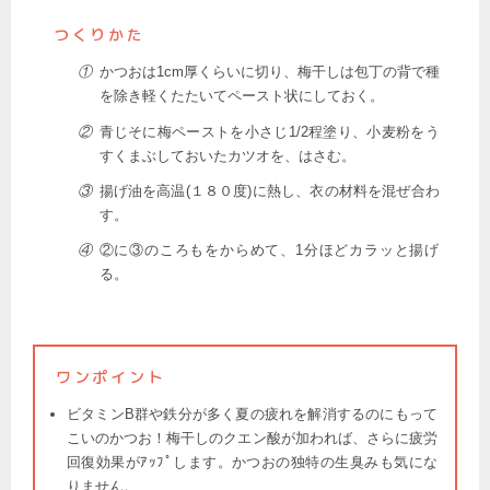
つくりかた
①
かつおは1cm厚くらいに切り、梅干しは包丁の背で種
を除き軽くたたいてペースト状にしておく。
②
青じそに梅ペーストを小さじ1/2程塗り、小麦粉をう
すくまぶしておいたカツオを、はさむ。
③
揚げ油を高温(１８０度)に熱し、衣の材料を混ぜ合わ
す。
④
②に③のころもをからめて、1分ほどカラッと揚げ
る。
ワンポイント
ビタミンB群や鉄分が多く夏の疲れを解消するのにもって
こいのかつお！梅干しのクエン酸が加われば、さらに疲労
回復効果がｱｯﾌﾟします。かつおの独特の生臭みも気にな
りません。