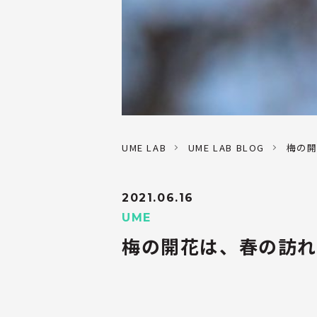
TOP
紀州梅本舗のコト
オンラインストア
梅レシピ
UME LAB
UME LAB BLOG
梅の
梅の雑学
ご利用ガイド
2021.06.16
よくあるご質問
UME
梅の開花は、春の訪
お気軽にお問い合わせください