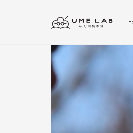
T
UME LABとは
ブログ
UME LABの活動
アンバサダー
新商品
オリジナルレシピ