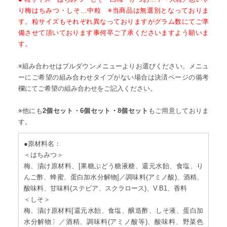
り梅はちみつ・しそ…中粒 ※当商品は無選別となっておりま
す。粒サイズもそれぞれ異なっておりますがグラム数にてご準
備させて頂いております事何卒ご了承くださいますよう願いま
す。
※組み合わせはプルダウンメニューよりお選びください。メニュ
ーにご希望の組み合わせタイプがない場合は決済ページの備考
欄にてご希望の組み合わせをご記入ください。
※他にも
2個セット・6個セット・8個セット
もご用意しておりま
す。
●原材料名：
＜はちみつ＞
梅、漬け原材料、[果糖ぶどう糖液糖、還元水飴、食塩、り
んご酢、蜂蜜、蛋白加水分解物]／調味料(アミノ酸)、酒精、
酸味料、甘味料(ステビア、スクラロース)、V.B1、香料
＜しそ＞
梅、漬け原材料[還元水飴、食塩、醸造酢、しそ液、蛋白加
水分解物〕／酒精、調味料(アミノ酸等)、酸味料、野菜色