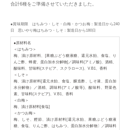
合計6種をご準備させていただきました。
●賞味期限 はちみつ・しそ・白梅・かつお梅：製造日から240
日 思いやり梅はちみつ・しそ：製造日から180日
●原材料名
＜はちみつ＞
梅、漬け原材料、[果糖ぶどう糖液糖、還元水飴、食塩、り
んご酢、蜂蜜、蛋白加水分解物]／調味料(アミノ酸)、酒精、
酸味料、甘味料(ステビア、スクラロース)、V.B1、香料
＜しそ＞
梅、漬け原材料[還元水飴、食塩、醸造酢、しそ液、蛋白加
水分解物）／酒精、調味料(アミノ酸等)、酸味料、野菜色
素、甘味料(ステビア)、V.B1、香料
＜白梅＞
梅、漬け原材料[食塩]
＜かつお梅＞
梅、しそ、鰹節、漬け原材料[還元水飴、果糖ぶどう糖液
糖、食塩、りんご酢、はちみつ、蛋白加水分解物〕／調味料