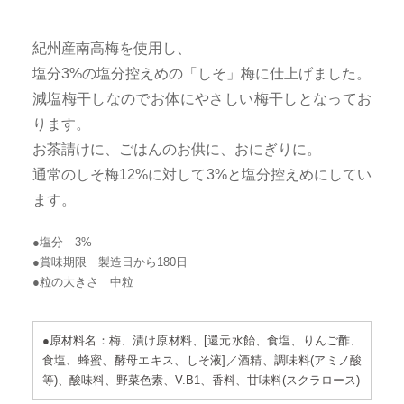
紀州産南高梅を使用し、
塩分3%の塩分控えめの「しそ」梅に仕上げました。
減塩梅干しなのでお体にやさしい梅干しとなってお
ります。
お茶請けに、ごはんのお供に、おにぎりに。
通常のしそ梅12%に対して3%と塩分控えめにしてい
ます。
●塩分 3%
●賞味期限 製造日から180日
●粒の大きさ 中粒
●原材料名：梅、漬け原材料、[還元水飴、食塩、りんご酢、
食塩、蜂蜜、酵母エキス、しそ液]／酒精、調味料(アミノ酸
等)、酸味料、野菜色素、V.B1、香料、甘味料(スクラロース)