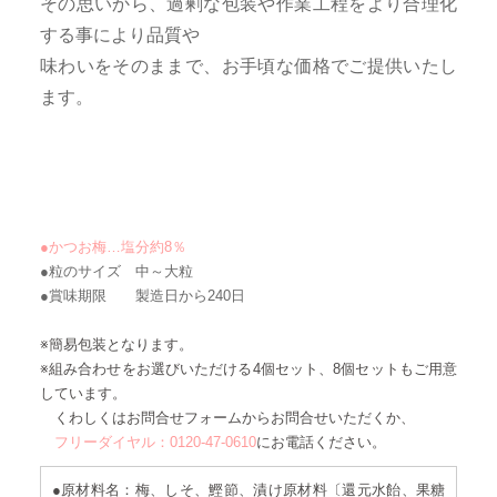
その思いから、過剰な包装や作業工程をより合理化
する事により品質や
味わいをそのままで、お手頃な価格でご提供いたし
ます。
●かつお梅…塩分約8％
●粒のサイズ 中～大粒
●賞味期限 製造日から240日
※簡易包装となります。
※組み合わせをお選びいただける4個セット、8個セットもご用意
しています。
くわしくはお問合せフォームからお問合せいただくか、
フリーダイヤル：0120-47-0610
にお電話ください。
●原材料名：梅、しそ、鰹節、漬け原材料〔還元水飴、果糖