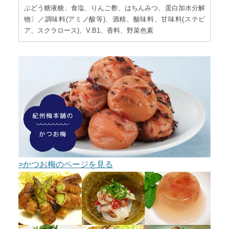
ぶどう糖液糖、食塩、りんご酢、はちんみつ、蛋白加水分解
物〕／調味料(アミノ酸等)、酒精、酸味料、甘味料(ステビ
ア、スクラロース)、V.B1、香料、野菜色素
>かつお梅のページを見る